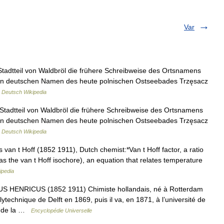
Var
 Stadtteil von Waldbröl die frühere Schreibweise des Ortsnamens
n den deutschen Namen des heute polnischen Ostseebades Trzęsacz
…
Deutsch Wikipedia
, Stadtteil von Waldbröl die frühere Schreibweise des Ortsnamens
n den deutschen Namen des heute polnischen Ostseebades Trzęsacz
…
Deutsch Wikipedia
van t Hoff (1852 1911), Dutch chemist:*Van t Hoff factor, a ratio
 as the van t Hoff isochore), an equation that relates temperature
ipedia
HENRICUS (1852 1911) Chimiste hollandais, né à Rotterdam
polytechnique de Delft en 1869, puis il va, en 1871, à l’université de
de de la …
Encyclopédie Universelle