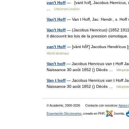
van't Hoff
— [vant hɔf], Jacobus Henricus, n
…
Universal-Lexikon
Van't Hoff
— Van t Hoff, Jac. Hendr., s. Hof
Van't Hoff
— (Jacobus Henricus) (1852 1911) 
Il découvrit les lois de la pression osmotiq
van't Hoff
— [vänt hō̂f′] Jacobus Hendricus
World dictionary
Van't hoff
— Jacobus Henricus van t Hoff Jac
Naissance 30 août 1852 () Décès …
Wikipédi
Van t hoff
— Jacobus Henricus van t Hoff Jac
Naissance 30 août 1852 () Décès …
Wikipédi
© Academic, 2000-2026
Contacte con nosotros:
Apoyo 
Exportación Diccionarios
, creado en PHP,
Joomla,