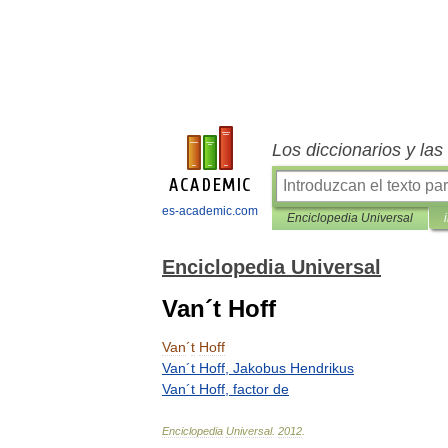
Los diccionarios y la
es-academic.com
Enciclopedia Universal
Enciclopedia Universal
Van´t Hoff
Van
´
t
Hoff
Van
´
t
Hoff
,
Jakobus
Hendrikus
Van
´
t
Hoff
,
factor
de
Enciclopedia
Universal
.
2012
.