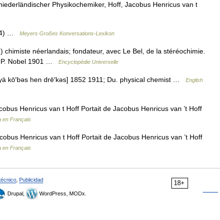
iederländischer Physikochemiker, Hoff, Jacobus Henricus van t
f 4) …
Meyers Großes Konversations-Lexikon
chimiste néerlandais; fondateur, avec Le Bel, de la stéréochimie.
ue. P. Nobel 1901 …
Encyclopédie Universelle
 [yä kō′bəs hen drē′kəs] 1852 1911; Du. physical chemist …
English
obus Henricus van t Hoff Portait de Jacobus Henricus van ’t Hoff
a en Français
obus Henricus van t Hoff Portait de Jacobus Henricus van ’t Hoff
a en Français
técnico
,
Publicidad
18+
Drupal,
WordPress, MODx.