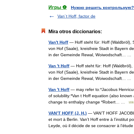
Игры ⚽
Нужно решить контрольную?
Van´t Hoff, factor de
Mira otros diccionarios:
Van't Hoff
— Hoff steht für: Hoff (Waldbröl),
von Hof (Saale), kreisfreie Stadt in Bayer
in der Gemeinde Rewal, Woiwodschaft… 
Van 't Hoff
— Hoff steht für: Hoff (Waldbröl)
von Hof (Saale), kreisfreie Stadt in Bayer
in der Gemeinde Rewal, Woiwodschaft… 
Van 't Hoff
— may refer to:*Jacobus Henricus 
of solubility:*Van t Hoff equation (also known
change to enthalpy change *Robert… …
Wik
VAN’T HOFF (J. H.)
— VAN’T HOFF JACOBUS 
et mort à Berlin. Van’t Hoff entre à l’institut 
Leyde, où il décide de se consacrer à l’étu